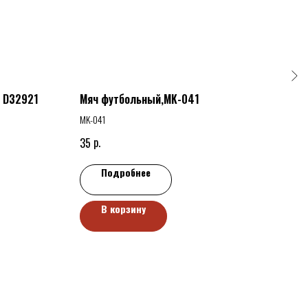
 D32921
Мяч футбольный,MK-041
Вело
29*2
MK-041
р.
35
р
110
Подробнее
В корзину