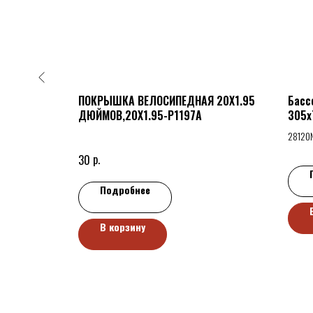
tus M2000
ПОКРЫШКА ВЕЛОСИПЕДНАЯ 20X1.95
Басс
ДЮЙМОВ,20X1.95-P1197A
305х
28120
р.
30
Подробнее
В корзину