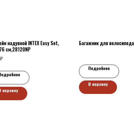
ейн надувной INTEX Easy Set,
Багажник для велосипеда
76 см,28120NP
NP
Подробнее
Подробнее
В корзину
В корзину