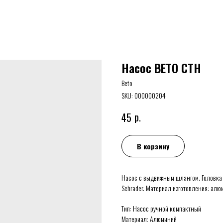
Насос BETO CTH
Beto
SKU:
000000204
р.
45
В корзину
Насос с выдвижным шлангом. Головка 
Schrader. Материал изготовления: алю
Тип: Насос ручной компактный
Материал: Алюминий