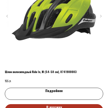
Шлем велосипедный Ride In, M (54-58 см), 8741900003
Кар
РО
р.
155
30
Подробнее
В корзину