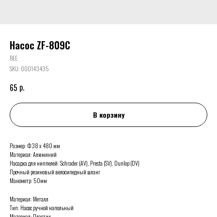
Насос ZF-809C
BEE
SKU:
000143435
р.
65
В корзину
Размер: Ф38 х 480 мм
Материал: Алюминий
Насадка для ниппелей: Schrader (AV), Presta (SV), Dunlop (DV)
Прочный резиновый велосипедный шланг
Манометр: 50мм
Материал: Металл
Тип: Насос ручной напольный
Материал: Пластик