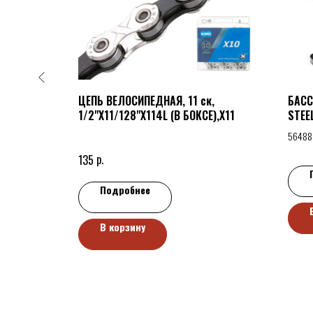
-A217R:
ЦЕПЬ ВЕЛОСИПЕДНАЯ, 11 ск,
БАСС
10S
1/2"X11/128"X114L (В БОКСЕ),X11
STEE
ЛЕСТ
56488
р.
135
Подробнее
В корзину