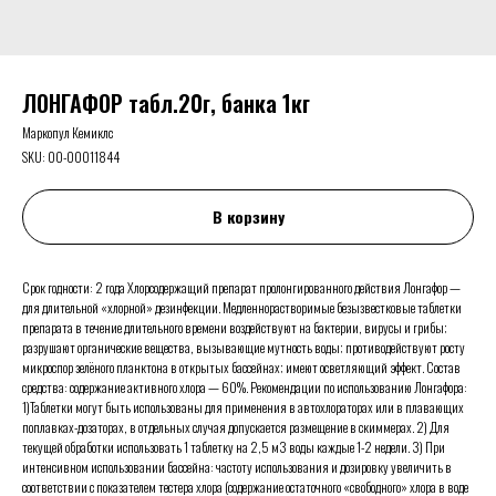
ЛОНГАФОР табл.20г, банка 1кг
Маркопул Кемиклс
SKU:
00-00011844
В корзину
Срок годности: 2 года Хлорсодержащий препарат пролонгированного действия Лонгафор —
для длительной «хлорной» дезинфекции. Медленнорастворимые безызвестковые таблетки
препарата в течение длительного времени воздействуют на бактерии, вирусы и грибы;
разрушают органические вещества, вызывающие мутность воды; противодействуют росту
микроспор зелёного планктона в открытых бассейнах; имеют осветляющий эффект. Состав
средства: содержание активного хлора — 60%. Рекомендации по использованию Лонгафора:
1)Таблетки могут быть использованы для применения в автохлораторах или в плавающих
поплавках-дозаторах, в отдельных случая допускается размещение в скиммерах. 2) Для
текущей обработки использовать 1 таблетку на 2,5 м3 воды каждые 1-2 недели. 3) При
интенсивном использовании бассейна: частоту использования и дозировку увеличить в
соответствии с показателем тестера хлора (содержание остаточного «свободного» хлора в воде