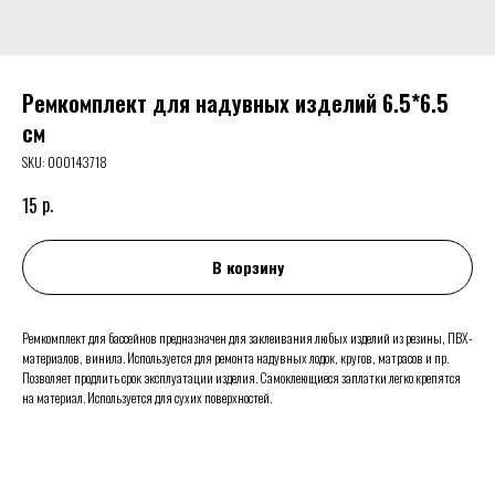
Ремкомплект для надувных изделий 6.5*6.5
см
SKU:
000143718
р.
15
В корзину
Ремкомплект для бассейнов предназначен для заклеивания любых изделий из резины, ПВХ-
материалов, винила. Используется для ремонта надувных лодок, кругов, матрасов и пр.
Позволяет продлить срок эксплуатации изделия. Самоклеющиеся заплатки легко крепятся
на материал. Используется для сухих поверхностей.