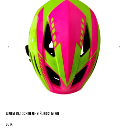
ШЛЕМ ВЕЛОСИПЕДНЫЙ,IN03-M-GN
Кол
р.
80