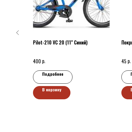
1/8"X112L
Pilot-210 VC 20 (11" Синий)
Покр
р.
р.
400
45
Подробнее
В корзину