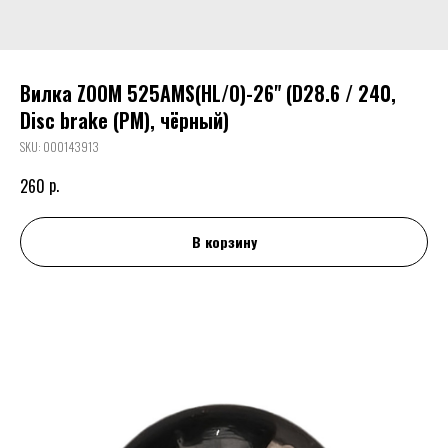
Вилка ZOOM 525AMS(HL/O)-26" (D28.6 / 240,
Disc brake (PM), чёрный)
SKU:
000143913
р.
260
В корзину