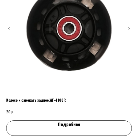
Колесо к самокату заднее,WF-4108R
ПО
р.
р
20
35
Подробнее