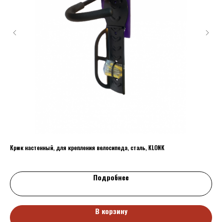
Крюк настенный, для крепления велосипеда, сталь, KLONK
Gal
520
Подробнее
В корзину