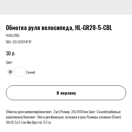
Обмотка руля велосипеда, HL-GR28-5-CBL
HUALONG
SKU:
00-00014747
р.
30
Цвет
Синий
В корзину
Обмотка руля велосипеда(комплект, 2шт) Размер: 30х1900мм Цвет: Синий(пробковые
вкрапления) Комплект: Лента для фиксации, заглушки в руль Размеры упаковки (Пакет):
18х10,5х3,1 см Вес (брутто): 63 гр