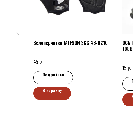
0мл,
Велоперчатки JAFFSON SCG 46-0210
ОСЬ 
108B
р.
45
р.
15
Подробнее
В корзину