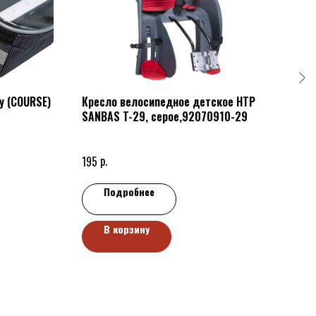
у (COURSE)
Кресло велосипедное детское HTP
Пед
SANBAS T-29, серое,92070910-29
р.
55
р.
195
Подробнее
В корзину