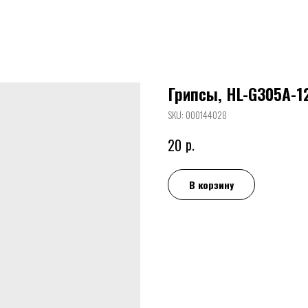
Грипсы, HL-G305A-1
SKU:
000144028
р.
20
В корзину