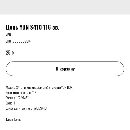
Цепь YBN S410 116 зв.
YBN
SKU:
000000284
р.
25
В корзину
Модель: S410, в индивидуальной упаковке YBN BOX
Количество звеньев: 116
Размер: 1/2"x1/8"
Speed: 1
Замок цепи: Spring Clip CL S410
Товар: Цепь